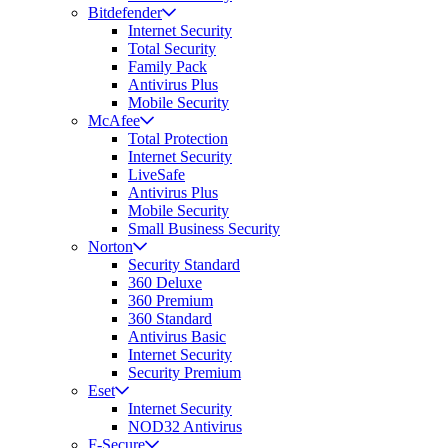
Bitdefender
Internet Security
Total Security
Family Pack
Antivirus Plus
Mobile Security
McAfee
Total Protection
Internet Security
LiveSafe
Antivirus Plus
Mobile Security
Small Business Security
Norton
Security Standard
360 Deluxe
360 Premium
360 Standard
Antivirus Basic
Internet Security
Security Premium
Eset
Internet Security
NOD32 Antivirus
F-Secure