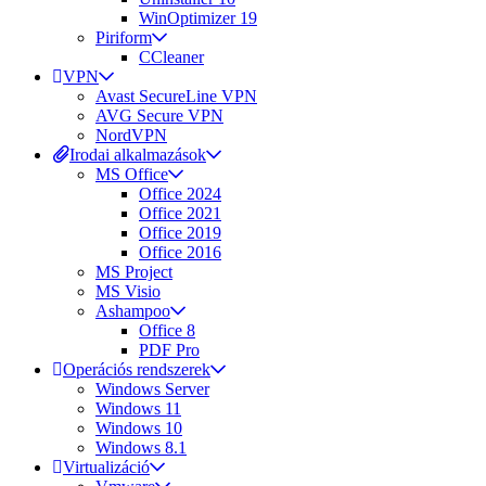
WinOptimizer 19
Piriform
CCleaner
VPN
Avast SecureLine VPN
AVG Secure VPN
NordVPN
Irodai alkalmazások
MS Office
Office 2024
Office 2021
Office 2019
Office 2016
MS Project
MS Visio
Ashampoo
Office 8
PDF Pro
Operációs rendszerek
Windows Server
Windows 11
Windows 10
Windows 8.1
Virtualizáció