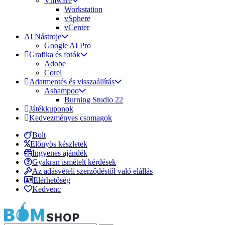
Vmware
Workstation
vSphere
vCenter
AI Nástroje
Google AI Pro
Grafika és fotók
Adobe
Corel
Adatmentés és visszaállítás
Ashampoo
Burning Studio 22
Játékkuponok
Kedvezményes csomagok
Bolt
Előnyös készletek
Ingyenes ajándék
Gyakran ismételt kérdések
Az adásvételi szerződéstől való elállás
Elérhetőség
Kedvenc