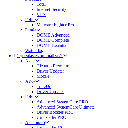
Total
Internet Security
VPN
IObit
Malware Fighter Pro
Panda
DOME Advanced
DOME Complete
DOME Essential
Watchdog
Gyorsítás és optimalizálás
Avast
Cleanup Premium
Driver Updater
Mobile
AVG
TuneUp
Driver Updater
IObit
Advanced SystemCare PRO
Advanced SystemCare Ultimate
Driver Booster PRO
Uninstaller PRO
Ashampoo
Uninstaller 10