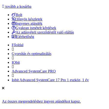
tovább a kosárba
Bolt
Előnyös készletek
Ingyenes ajándék
Gyakran ismételt kérdések
Az adásvételi szerződéstől való elállás
Elérhetőség
Főoldal
Gyorsítás és optimalizálás
IObit
Advanced SystemCare PRO
Iobit Advanced SystemCare 17 Pro 1 eszköz, 1 év
Az összes megrendeléshez ingyen ajándékot kapsz.