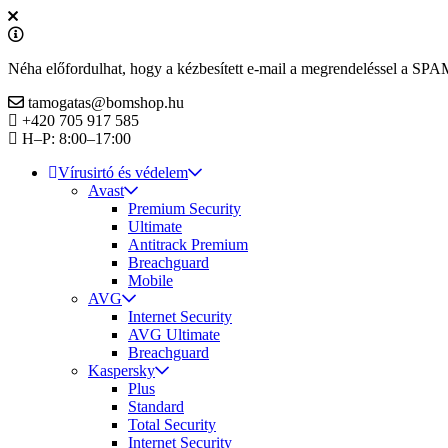
Néha előfordulhat, hogy a kézbesített e-mail a megrendeléssel a SPAM
tamogatas@bomshop.hu
+420 705 917 585
H–P: 8:00–17:00
Vírusirtó és védelem
Avast
Premium Security
Ultimate
Antitrack Premium
Breachguard
Mobile
AVG
Internet Security
AVG Ultimate
Breachguard
Kaspersky
Plus
Standard
Total Security
Internet Security