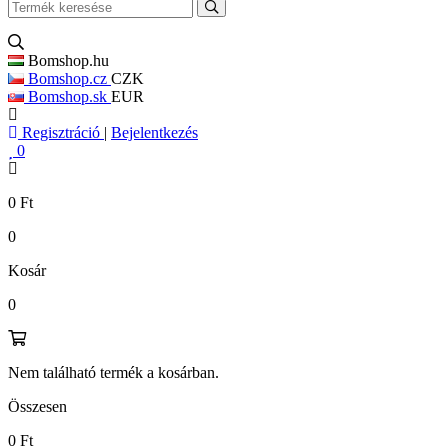
Bomshop.hu
Bomshop.cz
CZK
Bomshop.sk
EUR
Regisztráció
|
Bejelentkezés
0
0
Ft
0
Kosár
0
Nem található termék a kosárban.
Összesen
0
Ft