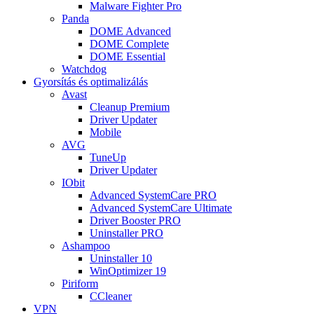
Malware Fighter Pro
Panda
DOME Advanced
DOME Complete
DOME Essential
Watchdog
Gyorsítás és optimalizálás
Avast
Cleanup Premium
Driver Updater
Mobile
AVG
TuneUp
Driver Updater
IObit
Advanced SystemCare PRO
Advanced SystemCare Ultimate
Driver Booster PRO
Uninstaller PRO
Ashampoo
Uninstaller 10
WinOptimizer 19
Piriform
CCleaner
VPN