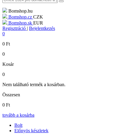
Bomshop.hu
Bomshop.cz
CZK
Bomshop.sk
EUR
Regisztráció
|
Bejelentkezés
0
0
Ft
0
Kosár
0
Nem található termék a kosárban.
Összesen
0
Ft
tovább a kosárba
Bolt
Előnyös készletek