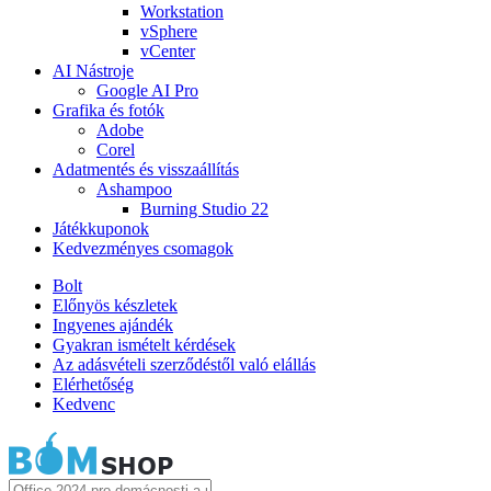
Workstation
vSphere
vCenter
AI Nástroje
Google AI Pro
Grafika és fotók
Adobe
Corel
Adatmentés és visszaállítás
Ashampoo
Burning Studio 22
Játékkuponok
Kedvezményes csomagok
Bolt
Előnyös készletek
Ingyenes ajándék
Gyakran ismételt kérdések
Az adásvételi szerződéstől való elállás
Elérhetőség
Kedvenc