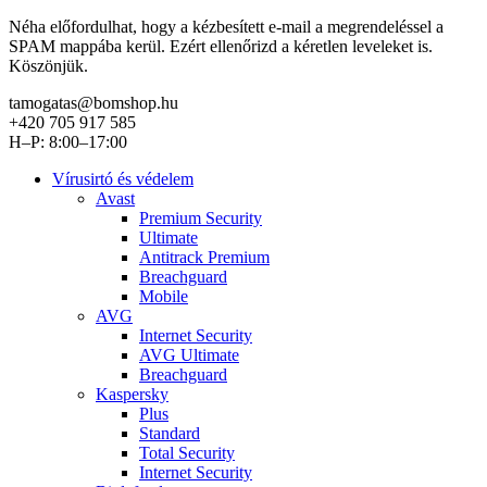
Néha előfordulhat, hogy a kézbesített e-mail a megrendeléssel a
SPAM mappába kerül. Ezért ellenőrizd a kéretlen leveleket is.
Köszönjük.
tamogatas@bomshop.hu
+420 705 917 585
H–P: 8:00–17:00
Vírusirtó és védelem
Avast
Premium Security
Ultimate
Antitrack Premium
Breachguard
Mobile
AVG
Internet Security
AVG Ultimate
Breachguard
Kaspersky
Plus
Standard
Total Security
Internet Security