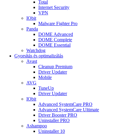
Total
Internet Security
VPN
IObit
Malware Fighter Pro
Panda
DOME Advanced
DOME Complete
DOME Essential
Watchdog
Gyorsítás és optimalizálás
Avast
Cleanup Premium
Driver Updater
Mobile
AVG
TuneUp
Driver Updater
IObit
Advanced SystemCare PRO
Advanced SystemCare Ultimate
Driver Booster PRO
Uninstaller PRO
Ashampoo
Uninstaller 10