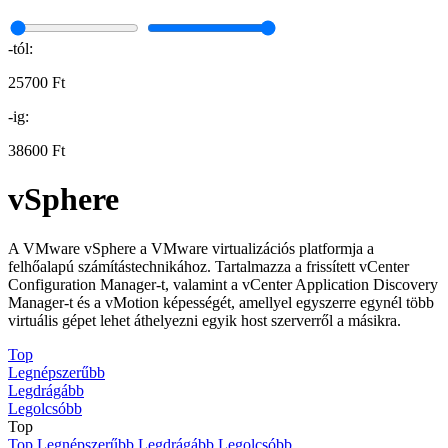
-tól:
25700 Ft
-ig:
38600 Ft
vSphere
A VMware vSphere a VMware virtualizációs platformja a
felhőalapú számítástechnikához. Tartalmazza a frissített vCenter
Configuration Manager-t, valamint a vCenter Application Discovery
Manager-t és a vMotion képességét, amellyel egyszerre egynél több
virtuális gépet lehet áthelyezni egyik host szerverről a másikra.
Top
Legnépszerűbb
Legdrágább
Legolcsóbb
Top
Top
Legnépszerűbb
Legdrágább
Legolcsóbb