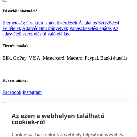
Vásárlói információ
Elérhetőség
Gyakran ismételt kérdések
Általános Szerződési
Feltételek
Adatvédelmi irányelvek
Panaszkezelési eljárás
Az
adásvételi szerződéstől való elállás
Fizetési módok
Blik, GoPay, VISA, Mastercard, Maestro, Paypal, Banki átutalás
Kövess minket
Facebook
Instagram
Ügyfélszolgálat
Az ezen a webhelyen található
Szállítás
Fizetés
cookiek-ról
Tanácsra van szükséged?
Cookie-kat használunk a webhely teljesítményével és