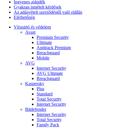
Ingyenes ajándék
Gyakran ismételt kérdések
Az adásvételi szerződéstől való elállás
Elérhetőség
Vírusirtó és védelem
Avast
Premium Security
Ultimate
Antitrack Premium
Breachguard
Mobile
AVG
Internet Security
AVG Ultimate
Breachguard
Kaspersky
Plus
Standard
Total Security
Internet Security
Bitdefender
Internet Security
Total Security
Family Pack