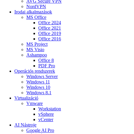
AVG Secure VPN
NordVPN
Irodai alkalmazások
MS Office
Office 2024
Office 2021
Office 2019
Office 2016
MS Project
MS Visio
Ashampoo
Office 8
PDF Pro
Operációs rendszerek
Windows Server
Windows 11
Windows 10
Windows 8.1
Virtualizáció
Vmware
Workstation
vSphere
vCenter
AI Nástroje
Google AI Pro