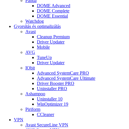
Panda
DOME Advanced
DOME Complete
DOME Essential
Watchdog
Gyorsítás és optimalizálás
Avast
Cleanup Premium
Driver Updater
Mobile
AVG
TuneUp
Driver Updater
IObit
Advanced SystemCare PRO
Advanced SystemCare Ultimate
Driver Booster PRO
Uninstaller PRO
Ashampoo
Uninstaller 10
WinOptimizer 19
Piriform
CCleaner
VPN
Avast SecureLine VPN