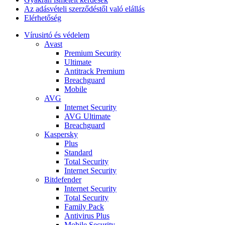
Az adásvételi szerződéstől való elállás
Elérhetőség
Vírusirtó és védelem
Avast
Premium Security
Ultimate
Antitrack Premium
Breachguard
Mobile
AVG
Internet Security
AVG Ultimate
Breachguard
Kaspersky
Plus
Standard
Total Security
Internet Security
Bitdefender
Internet Security
Total Security
Family Pack
Antivirus Plus
Mobile Security