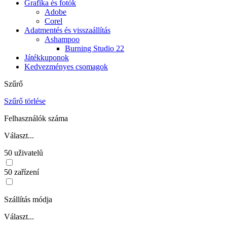
Grafika és fotók
Adobe
Corel
Adatmentés és visszaállítás
Ashampoo
Burning Studio 22
Játékkuponok
Kedvezményes csomagok
Szűrő
Szűrő törlése
Felhasználók száma
Választ...
50 uživatelů
50 zařízení
Szállítás módja
Választ...