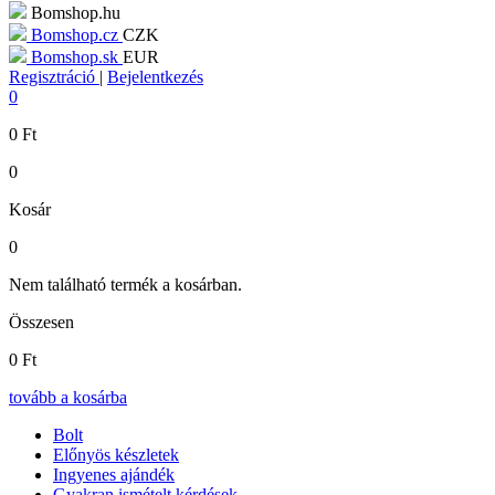
Bomshop.hu
Bomshop.cz
CZK
Bomshop.sk
EUR
Regisztráció
|
Bejelentkezés
0
0
Ft
0
Kosár
0
Nem található termék a kosárban.
Összesen
0
Ft
tovább a kosárba
Bolt
Előnyös készletek
Ingyenes ajándék
Gyakran ismételt kérdések