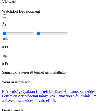
VMware
Watchdog Development
Ár
-tól:
0 Ft
-ig:
0 Ft
Sajnáljuk, a keresett termét nem található.
Vásárlói információ
Elérhetőség
Gyakran ismételt kérdések
Általános Szerződési
Feltételek
Adatvédelmi irányelvek
Panaszkezelési eljárás
Az
adásvételi szerződéstől való elállás
Fizetési módok