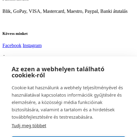
Blik, GoPay, VISA, Mastercard, Maestro, Paypal, Banki átutalás
Kövess minket
Facebook
Instagram
Ügyfélszolgálat
Az ezen a webhelyen található
Szállítás
Fizetés
cookiek-ról
Tanácsra van szükséged?
Cookie-kat használunk a webhely teljesítményével és
használatával kapcsolatos információk gyűjtésére és
elemzésére, a közösségi média funkcióinak
Alexej
biztosítására, valamint a tartalom és a hirdetések
Ügyfélszolgálat
továbbfejlesztésére és testreszabására.
Tudj meg többet
Lépj kapcsolatba velünk