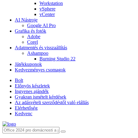
Workstation
vSphere
vCenter
AI Nástroje
Google AI Pro
Grafika és fotók
Adobe
Corel
Adatmentés és visszaállítás
Ashampoo
Burning Studio 22
Játékkuponok
Kedvezményes csomagok
Bolt
Előnyös készletek
Ingyenes ajándék
Gyakran ismételt kérdések
Az adásvételi szerződéstől való elállás
Elérhetőség
Kedvenc