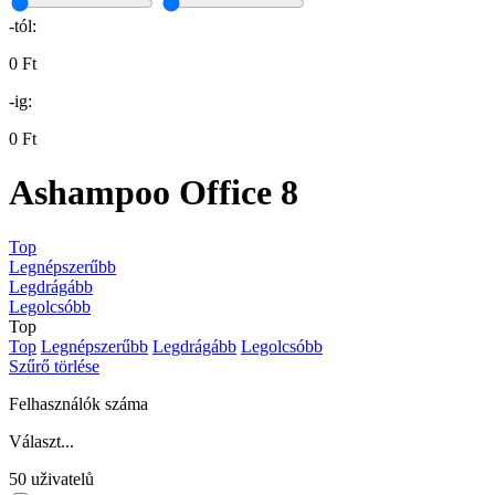
-tól:
0 Ft
-ig:
0 Ft
Ashampoo Office 8
Top
Legnépszerűbb
Legdrágább
Legolcsóbb
Top
Top
Legnépszerűbb
Legdrágább
Legolcsóbb
Szűrő törlése
Felhasználók száma
Választ...
50 uživatelů