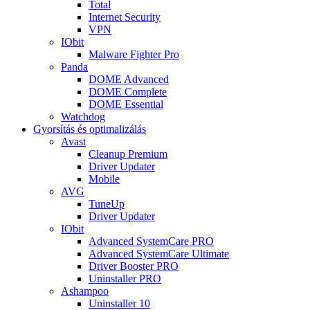
Total
Internet Security
VPN
IObit
Malware Fighter Pro
Panda
DOME Advanced
DOME Complete
DOME Essential
Watchdog
Gyorsítás és optimalizálás
Avast
Cleanup Premium
Driver Updater
Mobile
AVG
TuneUp
Driver Updater
IObit
Advanced SystemCare PRO
Advanced SystemCare Ultimate
Driver Booster PRO
Uninstaller PRO
Ashampoo
Uninstaller 10