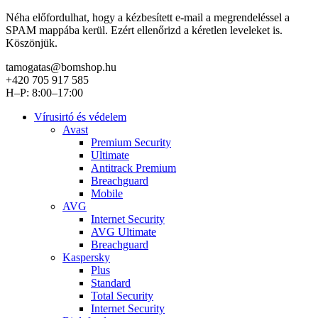
Néha előfordulhat, hogy a kézbesített e-mail a megrendeléssel a
SPAM mappába kerül. Ezért ellenőrizd a kéretlen leveleket is.
Köszönjük.
tamogatas@bomshop.hu
+420 705 917 585
H–P: 8:00–17:00
Vírusirtó és védelem
Avast
Premium Security
Ultimate
Antitrack Premium
Breachguard
Mobile
AVG
Internet Security
AVG Ultimate
Breachguard
Kaspersky
Plus
Standard
Total Security
Internet Security