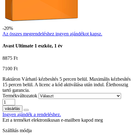
-20%
Az összes megrendeléshez ingyen ajándékot kapsz.
Avast Ultimate 1 eszköz, 1 év
8875
Ft
7100
Ft
Raktáron
Várható kézbesítés 5 percen belül. Maximális kézbesítés
15 percen belül.
A licenc a kód aktiválása után indul.
Élethosszig
tartó garancia.
Termékváltozatok
vásárlás
Ingyen ajándék a rendeléshez.
Ezt a terméket elektronikusan e-mailben kapod meg
Szállítás módja