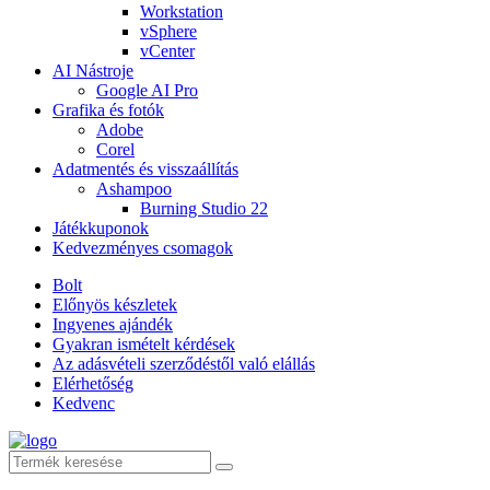
Workstation
vSphere
vCenter
AI Nástroje
Google AI Pro
Grafika és fotók
Adobe
Corel
Adatmentés és visszaállítás
Ashampoo
Burning Studio 22
Játékkuponok
Kedvezményes csomagok
Bolt
Előnyös készletek
Ingyenes ajándék
Gyakran ismételt kérdések
Az adásvételi szerződéstől való elállás
Elérhetőség
Kedvenc