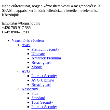
Néha előfordulhat, hogy a kézbesített e-mail a megrendeléssel a
SPAM mappába kerül. Ezért ellenőrizd a kéretlen leveleket is.
Köszönjük.
tamogatas@bomshop.hu
+420 705 917 585
H–P: 8:00–17:00
Vírusirtó és védelem
Avast
Premium Security
Ultimate
Antitrack Premium
Breachguard
Mobile
AVG
Internet Security
AVG Ultimate
Breachguard
Kaspersky
Plus
Standard
Total Security
Internet Security