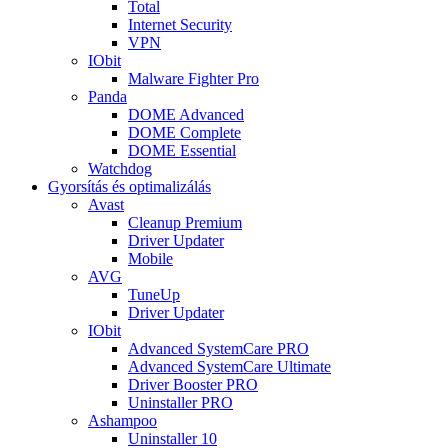
Total
Internet Security
VPN
IObit
Malware Fighter Pro
Panda
DOME Advanced
DOME Complete
DOME Essential
Watchdog
Gyorsítás és optimalizálás
Avast
Cleanup Premium
Driver Updater
Mobile
AVG
TuneUp
Driver Updater
IObit
Advanced SystemCare PRO
Advanced SystemCare Ultimate
Driver Booster PRO
Uninstaller PRO
Ashampoo
Uninstaller 10