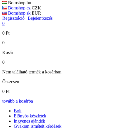
Bomshop.hu
Bomshop.cz
CZK
Bomshop.sk
EUR
Regisztráció
|
Bejelentkezés
0
0
Ft
0
Kosár
0
Nem található termék a kosárban.
Összesen
0
Ft
tovább a kosárba
Bolt
Előnyös készletek
Ingyenes ajándék
Gyakran ismételt kérdések