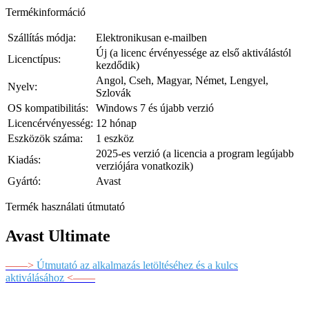
Termékinformáció
Szállítás módja:
Elektronikusan e-mailben
Új (a licenc érvényessége az első aktiválástól
Licenctípus:
kezdődik)
Angol, Cseh, Magyar, Német, Lengyel,
Nyelv:
Szlovák
OS kompatibilitás:
Windows 7 és újabb verzió
Licencérvényesség:
12 hónap
Eszközök száma:
1 eszköz
2025-es verzió (a licencia a program legújabb
Kiadás:
verziójára vonatkozik)
Gyártó:
Avast
Termék használati útmutató
Avast Ultimate
––––>
Útmutató az alkalmazás letöltéséhez és a kulcs
aktiválásához
<––––