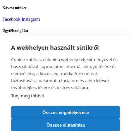
Kövess minket
Facebook
Instagram
Ügyfélszolgálat
Szállítás
Fizetés
A webhelyen használt sütikről
Tanácsra van szükséged?
Cookie-kat használunk a webhely teljesítményével és
használatával kapcsolatos információk gyűjtésére és
elemzésére, a közösségi média funkcióinak
Alexej
biztosítására, valamint a tartalom és a hirdetések
Ügyfélszolgálat
továbbfejlesztésére és testreszabására.
Tudj meg többet
Lépj kapcsolatba velünk
+420 705 917 585
tamogatas@bomshop.hu
DISTRICTGATE s.r.o.
Összes engedélyezése
CÉG: 17832845
ÁFA: CZ17832845
Rybná 716/24
Összes elutasítása
Praha 11000