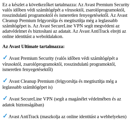
Ez a készlet a következőket tartalmazza: Az Avast Premium Security
valós időben védi számítógépét a vírusoktól, zsarolóprogramoktól,
rosszindulatú programoktól és ismeretlen fenyegetésektől. Az Avast
Cleanup Premium felgyorsítja és megtisztítja még a leglassabb
számítógépet is. Az Avast SecureLine VPN segít megvédeni az
adatvédelmet és biztosítani az adatait. Az Avast AntiTrack elrejti az
online identitást a weboldalakon.
Az Avast Ultimate tartalmazza:
✓
Avast Premium Security (valós időben védi számítógépét a
vírusoktól, zsarolóprogramoktól, rosszindulatú programoktól,
ismeretlen fenyegetésektől)
✓
Avast Cleanup Premium (felgyorsítja és megtisztítja még a
leglassabb számítógépet is)
✓
Avast SecureLine VPN (segít a magánélet védelmében és az
adatok biztonságában)
✓
Avast AntiTrack (maszkolja az online identitást a webhelyeken)