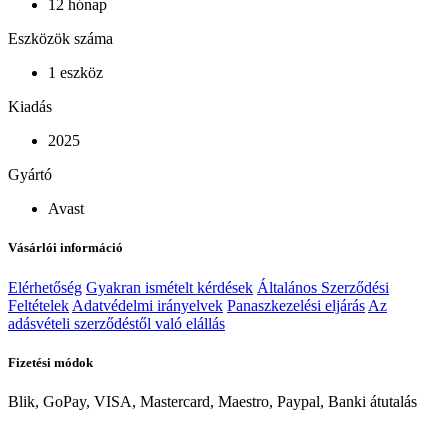
12 hónap
Eszközök száma
1 eszköz
Kiadás
2025
Gyártó
Avast
Vásárlói információ
Elérhetőség
Gyakran ismételt kérdések
Általános Szerződési
Feltételek
Adatvédelmi irányelvek
Panaszkezelési eljárás
Az
adásvételi szerződéstől való elállás
Fizetési módok
Blik, GoPay, VISA, Mastercard, Maestro, Paypal, Banki átutalás