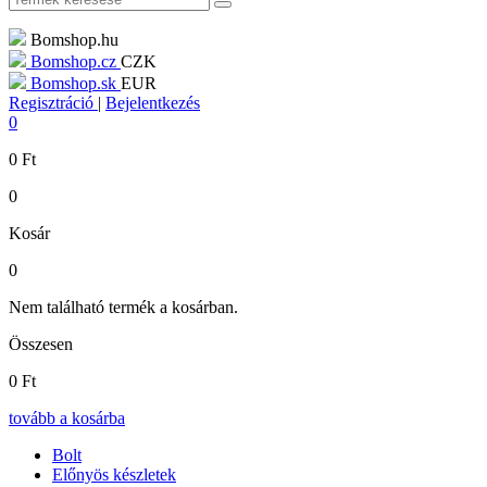
Bomshop.hu
Bomshop.cz
CZK
Bomshop.sk
EUR
Regisztráció
|
Bejelentkezés
0
0
Ft
0
Kosár
0
Nem található termék a kosárban.
Összesen
0
Ft
tovább a kosárba
Bolt
Előnyös készletek