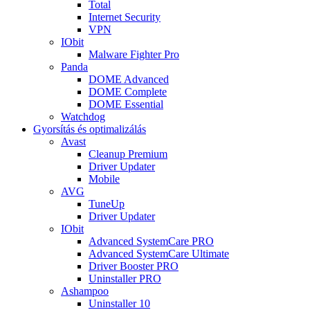
Total
Internet Security
VPN
IObit
Malware Fighter Pro
Panda
DOME Advanced
DOME Complete
DOME Essential
Watchdog
Gyorsítás és optimalizálás
Avast
Cleanup Premium
Driver Updater
Mobile
AVG
TuneUp
Driver Updater
IObit
Advanced SystemCare PRO
Advanced SystemCare Ultimate
Driver Booster PRO
Uninstaller PRO
Ashampoo
Uninstaller 10