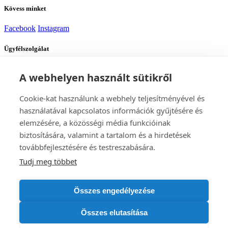
Kövess minket
Facebook
Instagram
Ügyfélszolgálat
Szállítás
Fizetés
A webhelyen használt sütikről
Tanácsra van szükséged?
Cookie-kat használunk a webhely teljesítményével és
használatával kapcsolatos információk gyűjtésére és
elemzésére, a közösségi média funkcióinak
Alexej
biztosítására, valamint a tartalom és a hirdetések
Ügyfélszolgálat
továbbfejlesztésére és testreszabására.
Tudj meg többet
Lépj kapcsolatba velünk
+420 705 917 585
tamogatas@bomshop.hu
DISTRICTGATE s.r.o.
Összes engedélyezése
CÉG: 17832845
ÁFA: CZ17832845
Rybná 716/24
Összes elutasítása
Praha 11000