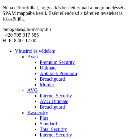
Néha előfordulhat, hogy a kézbesített e-mail a megrendeléssel a
SPAM mappába kerül. Ezért ellenőrizd a kéretlen leveleket is.
Köszönjük.
tamogatas@bomshop.hu
+420 705 917 585
H–P: 8:00–17:00
Vírusirtó és védelem
Avast
Premium Security
Ultimate
Antitrack Premium
Breachguard
Mobile
AVG
Internet Security
AVG Ultimate
Breachguard
Kaspersky
Plus
Standard
Total Security
Internet Security