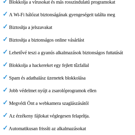
✓
Blokkolja a vírusokat és más rosszindulatú programokat
✓
A Wi-Fi hálózat biztonságának gyengeségeit találta meg
✓
Biztosítja a jelszavakat
✓
Biztosítja a biztonságos online vásárlást
✓
Lehetővé teszi a gyanús alkalmazások biztonságos futtatását
✓
Blokkolja a hackereket egy fejlett tűzfallal
✓
Spam és adathalász üzenetek blokkolása
✓
Jobb védelmet nyújt a zsarolóprogramok ellen
✓
Megvédi Önt a webkamera szaglászásától
✓
Az érzékeny fájlokat véglegesen felaprítja.
✓
Automatikusan frissíti az alkalmazásokat