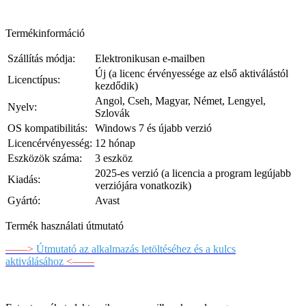
Termékinformáció
Szállítás módja:
Elektronikusan e-mailben
Új (a licenc érvényessége az első aktiválástól
Licenctípus:
kezdődik)
Angol, Cseh, Magyar, Német, Lengyel,
Nyelv:
Szlovák
OS kompatibilitás:
Windows 7 és újabb verzió
Licencérvényesség:
12 hónap
Eszközök száma:
3 eszköz
2025-es verzió (a licencia a program legújabb
Kiadás:
verziójára vonatkozik)
Gyártó:
Avast
Termék használati útmutató
––––>
Útmutató az alkalmazás letöltéséhez és a kulcs
aktiválásához
<––––