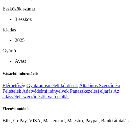
Eszközök száma
3 eszköz
Kiadás
2025
Gyártó
Avast
Vásárlói információ
Elérhetőség
Gyakran ismételt kérdések
Általános Szerződési
Feltételek
Adatvédelmi irányelvek
Panaszkezelési eljárás
Az
adásvételi szerződéstől való elállás
Fizetési módok
Blik, GoPay, VISA, Mastercard, Maestro, Paypal, Banki átutalás