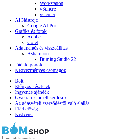
Workstation
vSphere
vCenter
AI Nástroje
Google AI Pro
Grafika és fotók
Adobe
Corel
Adatmentés és visszaállítás
Ashampoo
Burning Studio 22
Játékkuponok
Kedvezményes csomagok
Bolt
Előnyös készletek
Ingyenes ajándék
Gyakran ismételt kérdések
Az adásvételi szerződéstől való elállás
Elérhetőség
Kedvenc